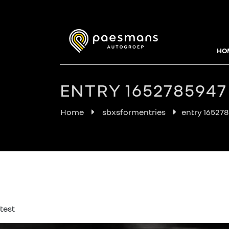
HO
ENTRY 1652785947
Home
sbxsformentries
entry 16527
test