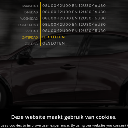
WERKEN BIJ
08U00-12U00 EN 12U30-16U30
MAANDAG
08U00-12U00 EN 12U30-16U30
DINSDAG
08U00-12U00 EN 12U30-16U30
WOENSDAG
CONTACT
08U00-12U00 EN 12U30-16U30
DONDERDAG
08U00-12U00 EN 12U30-15U30
VRIJDAG
GESLOTEN
ZATERDAG
GESLOTEN
ZONDAG
Deze website maakt gebruik van cookies.
 uses cookies to improve user experience. By using our website you consent t