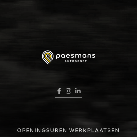
HOME
VERKOOP
RENAULT PRO+
NAVERKOOP
VERHUUR
NIEUWS
OVER ONS
OPENINGSUREN WERKPLAATSEN