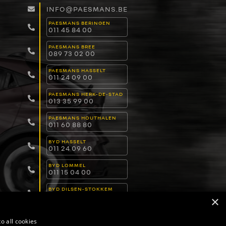
INFO@PAESMANS.BE
PAESMANS BERINGEN
011 45 84 00
PAESMANS BREE
089 73 02 00
PAESMANS HASSELT
011 24 09 00
PAESMANS HERK-DE-STAD
013 35 99 00
PAESMANS HOUTHALEN
011 60 88 80
BYD HASSELT
011 24 09 60
BYD LOMMEL
011 15 04 00
BYD DILSEN-STOKKEM
089 82 30 30
×
o all cookies