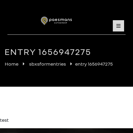
ENTRY 1656947275
Home
sbxsformentries
entry 1656947275
test