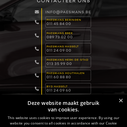
CONTACTEER ONS
INFO@PAESMANS.BE
PAESMANS BERINGEN
011 45 84 00
PAESMANS BREE
089 73 02 00
PAESMANS HASSELT
011 24 09 00
PAESMANS HERK-DE-STAD
013 35 99 00
PAESMANS HOUTHALEN
011 60 88 80
BYD HASSELT
011 24 09 60
×
BYD DILSEN-STOKKEM
Deze website maakt gebruik
089 82 30 30
van cookies.
BYD LOMMEL
011 15 04 00
This website uses cookies to improve user experience. By using our
website you consent to all cookies in accordance with our Cookie