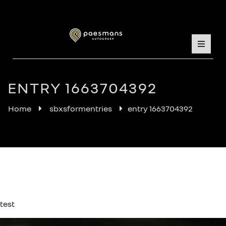
ENTRY 1663704392
Home
sbxsformentries
entry 1663704392
test