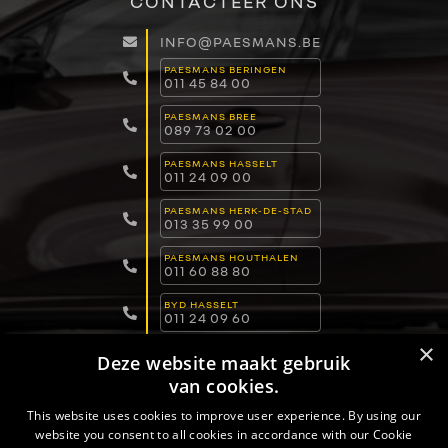
CONTACTEER ONS
INFO@PAESMANS.BE
PAESMANS BERINGEN
011 45 84 00
PAESMANS BREE
089 73 02 00
PAESMANS HASSELT
011 24 09 00
PAESMANS HERK-DE-STAD
013 35 99 00
PAESMANS HOUTHALEN
011 60 88 80
BYD HASSELT
011 24 09 60
×
BYD LOMMEL
Deze website maakt gebruik
011 15 04 00
van cookies.
BYD DILSEN-STOKKEM
089 82 30 30
This website uses cookies to improve user experience. By using our
website you consent to all cookies in accordance with our Cookie