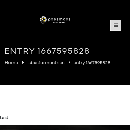
ENTRY 1667595828
Home
sbxsformentries
entry 1667595828
test