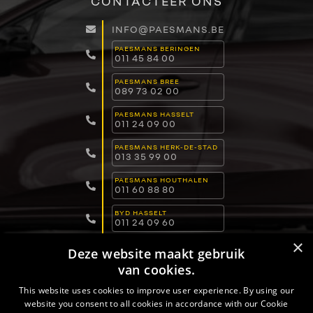
CONTACTEER ONS
INFO@PAESMANS.BE
PAESMANS BERINGEN
011 45 84 00
PAESMANS BREE
089 73 02 00
PAESMANS HASSELT
011 24 09 00
PAESMANS HERK-DE-STAD
013 35 99 00
PAESMANS HOUTHALEN
011 60 88 80
BYD HASSELT
011 24 09 60
×
BYD LOMMEL
Deze website maakt gebruik
011 15 04 00
van cookies.
BYD DILSEN-STOKKEM
089 82 30 30
This website uses cookies to improve user experience. By using our
website you consent to all cookies in accordance with our Cookie