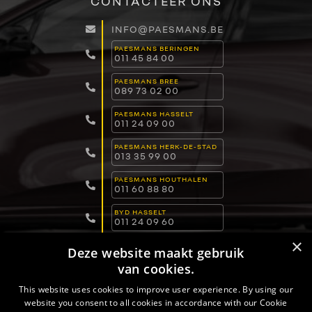
CONTACTEER ONS
INFO@PAESMANS.BE
PAESMANS BERINGEN
011 45 84 00
PAESMANS BREE
089 73 02 00
PAESMANS HASSELT
011 24 09 00
PAESMANS HERK-DE-STAD
013 35 99 00
PAESMANS HOUTHALEN
011 60 88 80
BYD HASSELT
011 24 09 60
×
BYD LOMMEL
Deze website maakt gebruik
011 15 04 00
van cookies.
BYD DILSEN-STOKKEM
089 82 30 30
This website uses cookies to improve user experience. By using our
website you consent to all cookies in accordance with our Cookie