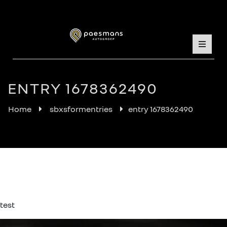
ENTRY 1678362490
Home
sbxsformentries
entry 1678362490
test