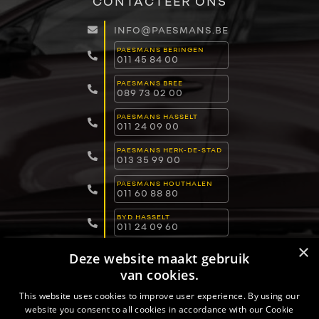
CONTACTEER ONS
INFO@PAESMANS.BE
PAESMANS BERINGEN
011 45 84 00
PAESMANS BREE
089 73 02 00
PAESMANS HASSELT
011 24 09 00
PAESMANS HERK-DE-STAD
013 35 99 00
PAESMANS HOUTHALEN
011 60 88 80
BYD HASSELT
011 24 09 60
×
BYD LOMMEL
Deze website maakt gebruik
011 15 04 00
van cookies.
BYD DILSEN-STOKKEM
089 82 30 30
This website uses cookies to improve user experience. By using our
website you consent to all cookies in accordance with our Cookie