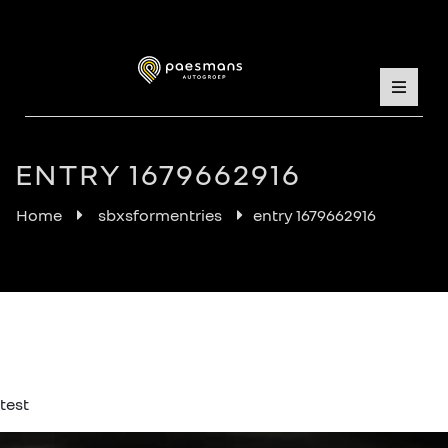
ENTRY 1679662916
Home
sbxsformentries
entry 1679662916
test