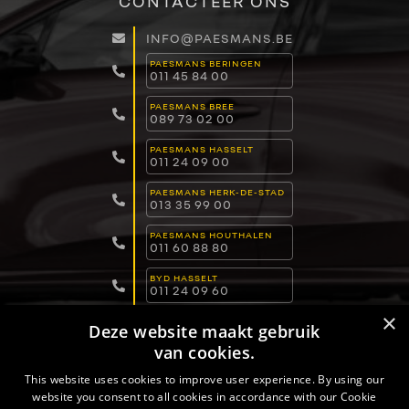
CONTACTEER ONS
INFO@PAESMANS.BE
PAESMANS BERINGEN
011 45 84 00
PAESMANS BREE
089 73 02 00
PAESMANS HASSELT
011 24 09 00
PAESMANS HERK-DE-STAD
013 35 99 00
PAESMANS HOUTHALEN
011 60 88 80
BYD HASSELT
011 24 09 60
×
BYD LOMMEL
Deze website maakt gebruik
011 15 04 00
van cookies.
BYD DILSEN-STOKKEM
089 82 30 30
This website uses cookies to improve user experience. By using our
website you consent to all cookies in accordance with our Cookie