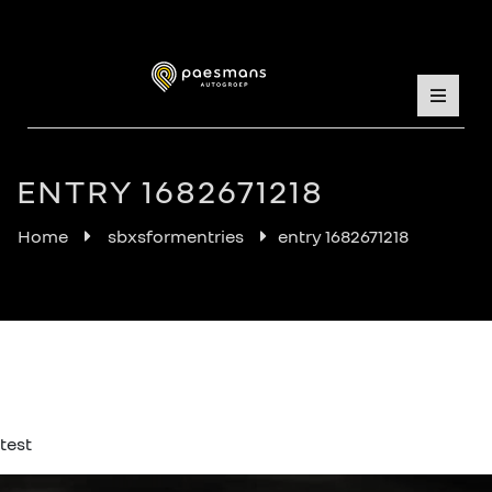
ENTRY 1682671218
Home
sbxsformentries
entry 1682671218
test