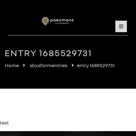
ENTRY 1685529731
Home
sbxsformentries
entry 1685529731
test