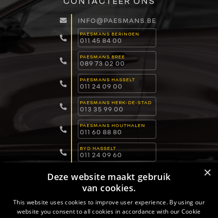
CONTACTEER ONS
INFO@PAESMANS.BE
PAESMANS BERINGEN
011 45 84 00
PAESMANS BREE
089 73 02 00
PAESMANS HASSELT
011 24 09 00
PAESMANS HERK-DE-STAD
013 35 99 00
PAESMANS HOUTHALEN
011 60 88 80
BYD HASSELT
011 24 09 60
×
BYD LOMMEL
Deze website maakt gebruik
011 15 04 00
van cookies.
BYD DILSEN-STOKKEM
089 82 30 30
This website uses cookies to improve user experience. By using our
website you consent to all cookies in accordance with our Cookie