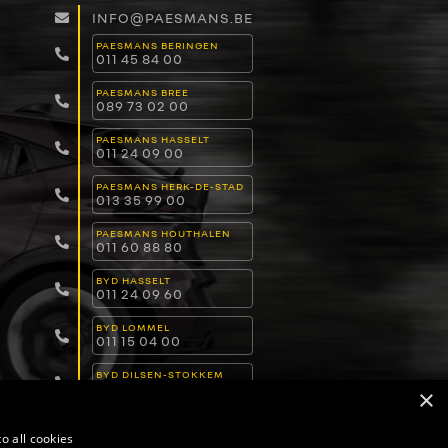
INFO@PAESMANS.BE
PAESMANS BERINGEN
011 45 84 00
PAESMANS BREE
089 73 02 00
PAESMANS HASSELT
011 24 09 00
PAESMANS HERK-DE-STAD
013 35 99 00
PAESMANS HOUTHALEN
011 60 88 80
BYD HASSELT
011 24 09 60
BYD LOMMEL
011 15 04 00
BYD DILSEN-STOKKEM
089 82 30 30
×
o all cookies