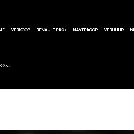
ME
VERKOOP
RENAULT PRO+
NAVERKOOP
VERHUUR
N
4
59264