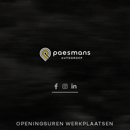
HOME
VERKOOP
RENAULT PRO+
NAVERKOOP
VERHUUR
NIEUWS
OVER ONS
OPENINGSUREN WERKPLAATSEN