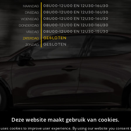
WERKEN BIJ
08U00-12U00 EN 12U30-16U30
MAANDAG
08U00-12U00 EN 12U30-16U30
DINSDAG
08U00-12U00 EN 12U30-16U30
WOENSDAG
CONTACT
08U00-12U00 EN 12U30-16U30
DONDERDAG
08U00-12U00 EN 12U30-15U30
VRIJDAG
GESLOTEN
ZATERDAG
GESLOTEN
ZONDAG
Deze website maakt gebruik van cookies.
 uses cookies to improve user experience. By using our website you consent t