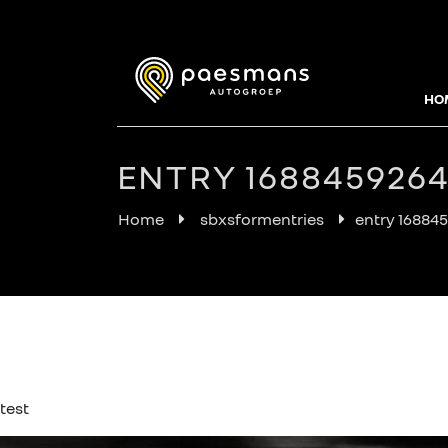
HO
ENTRY 168845926
Home
sbxsformentries
entry 16884
test