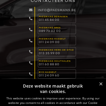
CONTACTEER ONS
INFO@PAESMANS.BE
PAESMANS BERINGEN
011 45 84 00
PAESMANS BREE
089 73 02 00
PAESMANS HASSELT
011 24 09 00
PAESMANS HERK-DE-STAD
013 35 99 00
PAESMANS HOUTHALEN
011 60 88 80
BYD HASSELT
011 24 09 60
×
BYD DILSEN-STOKKEM
Deze website maakt gebruik
089 82 30 30
van cookies.
BYD LOMMEL
011 15 04 00
This website uses cookies to improve user experience. By using our
website you consent to all cookies in accordance with our Cookie