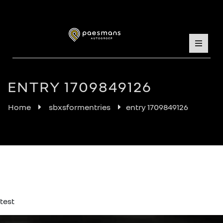
ENTRY 1709849126
Home
sbxsformentries
entry 1709849126
test