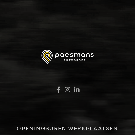
HOME
VERKOOP
RENAULT PRO+
NAVERKOOP
VERHUUR
NIEUWS
OVER ONS
OPENINGSUREN WERKPLAATSEN