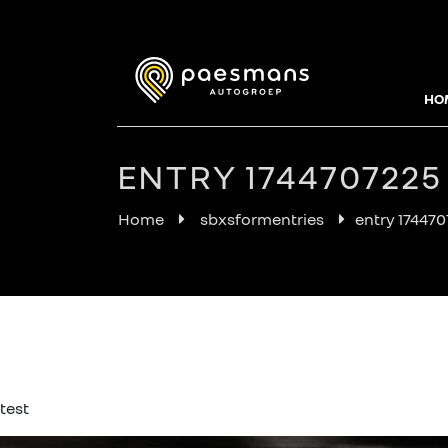
HO
ENTRY 1744707225
Home
sbxsformentries
entry 17447
test