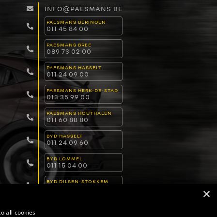
INFO@PAESMANS.BE
PAESMANS BERINGEN
011 45 84 00
PAESMANS BREE
089 73 02 00
PAESMANS HASSELT
011 24 09 00
PAESMANS HERK-DE-STAD
013 35 99 00
PAESMANS HOUTHALEN
011 60 88 80
BYD HASSELT
011 24 09 60
BYD LOMMEL
011 15 04 00
BYD DILSEN-STOKKEM
089 82 30 30
×
o all cookies