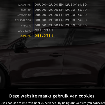
WERKEN BIJ
08U00-12U00 EN 12U30-16U30
MAANDAG
08U00-12U00 EN 12U30-16U30
DINSDAG
08U00-12U00 EN 12U30-16U30
WOENSDAG
CONTACT
08U00-12U00 EN 12U30-16U30
DONDERDAG
08U00-12U00 EN 12U30-15U30
VRIJDAG
GESLOTEN
ZATERDAG
GESLOTEN
ZONDAG
Deze website maakt gebruik van cookies.
 uses cookies to improve user experience. By using our website you consent t