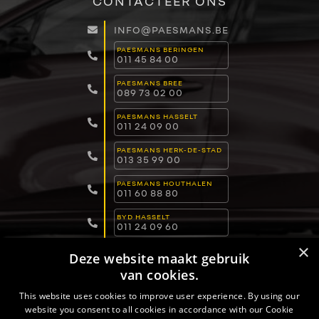
CONTACTEER ONS
INFO@PAESMANS.BE
PAESMANS BERINGEN
011 45 84 00
PAESMANS BREE
089 73 02 00
PAESMANS HASSELT
011 24 09 00
PAESMANS HERK-DE-STAD
013 35 99 00
PAESMANS HOUTHALEN
011 60 88 80
BYD HASSELT
011 24 09 60
×
BYD LOMMEL
Deze website maakt gebruik
011 15 04 00
van cookies.
BYD DILSEN-STOKKEM
089 82 30 30
This website uses cookies to improve user experience. By using our
website you consent to all cookies in accordance with our Cookie