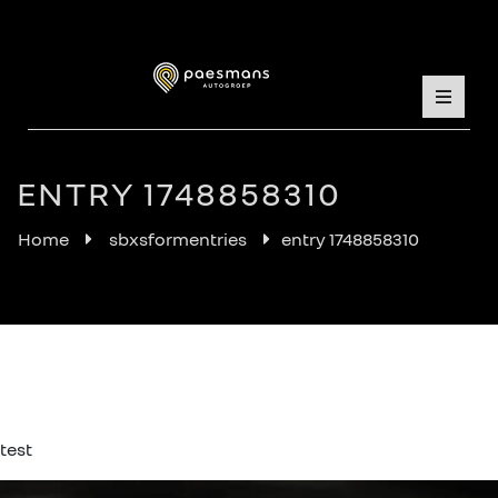
ENTRY 1748858310
Home
sbxsformentries
entry 1748858310
test