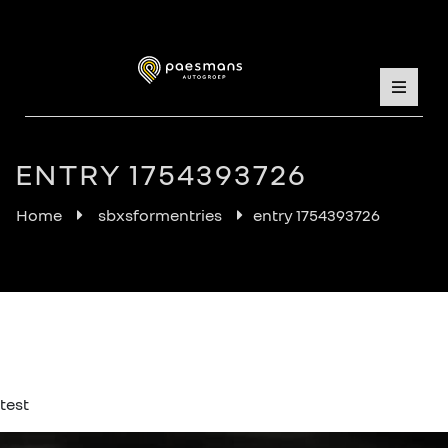
ENTRY 1754393726
Home
sbxsformentries
entry 1754393726
test