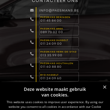
CONTACTEER ONS
INFO@PAESMANS.BE
PAESMANS BERINGEN
011 45 84 00
PAESMANS BREE
089 73 02 00
PAESMANS HASSELT
011 24 09 00
PAESMANS HERK-DE-STAD
013 35 99 00
PAESMANS HOUTHALEN
011 60 88 80
BYD HASSELT
011 24 09 60
×
BYD LOMMEL
Deze website maakt gebruik
011 15 04 00
van cookies.
BYD DILSEN-STOKKEM
089 82 30 30
This website uses cookies to improve user experience. By using our
website you consent to all cookies in accordance with our Cookie