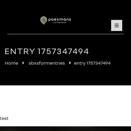
ENTRY 1757347494
Home
sbxsformentries
entry 1757347494
test