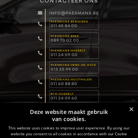
CONTACTEER ONS
INFO@PAESMANS.BE
PAESMANS BERINGEN
011 45 84 00
PAESMANS BREE
089 73 02 00
PAESMANS HASSELT
011 24 09 00
PAESMANS HERK-DE-STAD
013 35 99 00
PAESMANS HOUTHALEN
011 60 88 80
BYD HASSELT
011 24 09 60
×
BYD LOMMEL
Deze website maakt gebruik
011 15 04 00
van cookies.
BYD DILSEN-STOKKEM
089 82 30 30
This website uses cookies to improve user experience. By using our
website you consent to all cookies in accordance with our Cookie