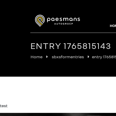
HO
ENTRY 1765815143
Home
sbxsformentries
entry 176581
test