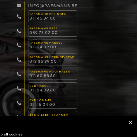
INFO@PAESMANS.BE
PAESMANS BERINGEN
011 45 84 00
PAESMANS BREE
089 73 02 00
PAESMANS HASSELT
011 24 09 00
PAESMANS HERK-DE-STAD
013 35 99 00
PAESMANS HOUTHALEN
011 60 88 80
BYD HASSELT
011 24 09 60
BYD LOMMEL
011 15 04 00
BYD DILSEN-STOKKEM
089 82 30 30
×
o all cookies