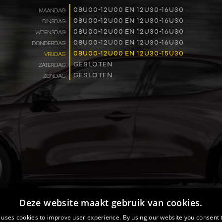
WERKEN BIJ
08U00-12U00 EN 12U30-16U30
MAANDAG
08U00-12U00 EN 12U30-16U30
DINSDAG
08U00-12U00 EN 12U30-16U30
WOENSDAG
CONTACT
08U00-12U00 EN 12U30-16U30
DONDERDAG
08U00-12U00 EN 12U30-15U30
VRIJDAG
GESLOTEN
ZATERDAG
GESLOTEN
ZONDAG
Deze website maakt gebruik van cookies.
 uses cookies to improve user experience. By using our website you consent t