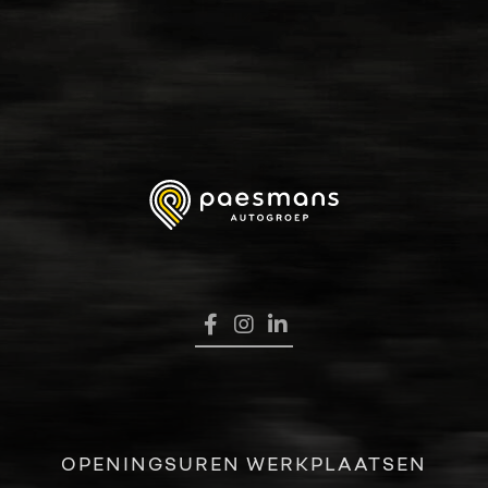
HOME
VERKOOP
RENAULT PRO+
NAVERKOOP
VERHUUR
NIEUWS
OVER ONS
OPENINGSUREN WERKPLAATSEN