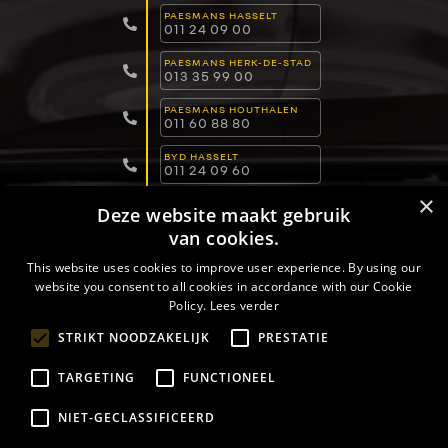
PAESMANS HASSELT
011 24 09 00
PAESMANS HERK-DE-STAD
013 35 99 00
PAESMANS HOUTHALEN
011 60 88 80
BYD HASSELT
011 24 09 60
×
BYD LOMMEL
Deze website maakt gebruik
011 15 04 00
van cookies.
BYD DILSEN-STOKKEM
089 82 30 30
This website uses cookies to improve user experience. By using our
website you consent to all cookies in accordance with our Cookie
Policy.
Lees verder
PRIVACYBELEID
VERKOOPSVOORWAARDEN
STRIKT NOODZAKELIJK
PRESTATIE
COOKIEBELEID
TARGETING
FUNCTIONEEL
NIET-GECLASSIFICEERD
COPYRIGHT © 2026 -
PAESMANS
- ALL RIGHTS RESERVED