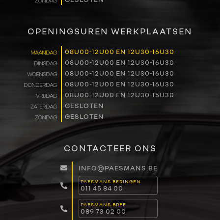
ZONDAG
OPENINGSUREN WERKPLAATSEN
08U00-12U00 EN 12U30-16U30
MAANDAG
08U00-12U00 EN 12U30-16U30
DINSDAG
08U00-12U00 EN 12U30-16U30
WOENSDAG
08U00-12U00 EN 12U30-16U30
DONDERDAG
08U00-12U00 EN 12U30-15U30
VRIJDAG
GESLOTEN
ZATERDAG
GESLOTEN
ZONDAG
CONTACTEER ONS
INFO@PAESMANS.BE
PAESMANS BERINGEN
011 45 84 00
PAESMANS BREE
089 73 02 00