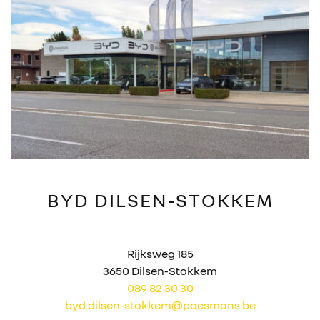
BYD DILSEN-STOKKEM
Rijksweg 185
3650 Dilsen-Stokkem
089 82 30 30
byd.dilsen-stokkem@paesmans.be