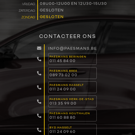
08U00-12U00 EN 12U30-15U30
VRIJDAG
GESLOTEN
ZATERDAG
GESLOTEN
ZONDAG
CONTACTEER ONS
INFO@PAESMANS.BE
PAESMANS BERINGEN
011 45 84 00
PAESMANS BREE
089 73 02 00
PAESMANS HASSELT
011 24 09 00
PAESMANS HERK-DE-STAD
013 35 99 00
PAESMANS HOUTHALEN
011 60 88 80
BYD HASSELT
011 24 09 60