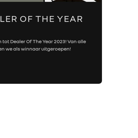
LER OF THE YEAR
tot Dealer Of The Year 2023! Van alle
en we als winnaar uitgeroepen!