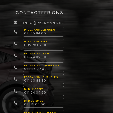
CONTACTEER ONS
INFO@PAESMANS.BE
PAESMANS BERINGEN
011 45 84 00
PAESMANS BREE
089 73 02 00
PAESMANS HASSELT
011 24 09 00
PAESMANS HERK-DE-STAD
013 35 99 00
PAESMANS HOUTHALEN
011 60 88 80
BYD HASSELT
011 24 09 60
BYD LOMMEL
011 15 04 00
BYD DILSEN-STOKKEM