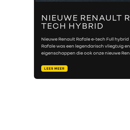
NIEUWE RENAULT R
TECH HYBRID
Nieuwe Renault Rafale e-tech Full hybri
Rafale was een legendarisch vliegtuig en
eigenschappen die ook onze nieuwe Renau
LEES MEER