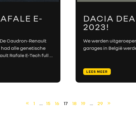
RENAULT PRO+
AFALE E-
DACIA DEA
NAVERKOOP
2023!
VERHUUR
d De Caudron-Renault
We werden uitgeroepen 
 had alle genetische
garages in België werd
NIEUWS
lt Rafale E-Tech full
…
OVER ONS
LEES MEER
WERKEN BIJ
CONTACT
1
…
15
16
17
18
19
…
29